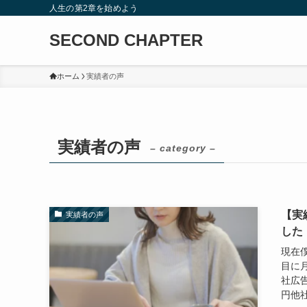
人生の第2章を始めよう
SECOND CHAPTER
ホーム
実績者の声
実績者の声
– category –
【実
実績者の声
した
現在
目に月
社広告
円他社